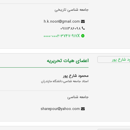
جامعه شناسی تاریخی
gmail.com
h.k.noori
09111386098
0000-0002-3747-917X
اعضای هیات تحریریه
محمود شارع پور
استاد جامعه شناسی دانشگاه مازندران
جامعه شناسی
yahoo.com
sharepour