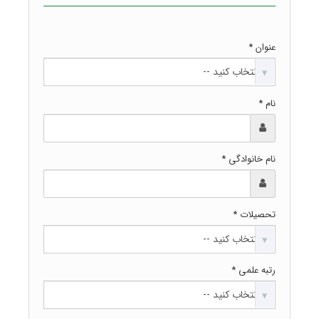
عنوان *
نام *
نام خانوادگی *
تحصیلات *
رتبه علمی *